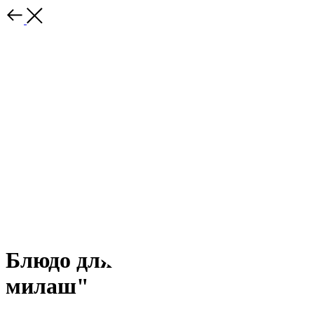
Блюдо для 7 яиц "Зайка-
милаш"