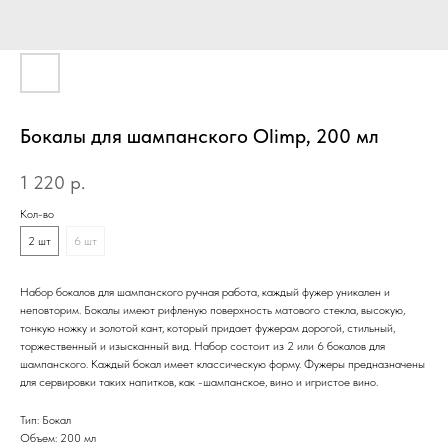
Бокалы для шампанского Olimp, 200 мл
1 220
р.
Кол-во
2 шт
6 шт
Набор бокалов для шампанского ручная работа, каждый фужер уникален и
неповторим. Бокалы имеют рифленую поверхность матового стекла, высокую,
тонкую ножку и золотой кант, который придает фужерам дорогой, стильный,
торжественный и изысканный вид. Набор состоит из 2 или 6 бокалов для
шампанского. Каждый бокал имеет классическую форму. Фужеры предназначены
для сервировки таких напитков, как -шампанское, вино и игристое вино.
Тип: Бокал
Объем: 200 мл